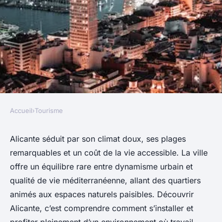
Accueil
›
Tourisme
TOURISME
Vivre à alicante : les atouts
Alicante séduit par son climat doux, ses plages
remarquables et un coût de la vie accessible. La ville
d'une vie méditerranéenne
offre un équilibre rare entre dynamisme urbain et
qualité de vie méditerranéenne, allant des quartiers
Esteban
•
13 mai 2025
•
6 min de lecture
animés aux espaces naturels paisibles. Découvrir
Alicante, c’est comprendre comment s’installer et