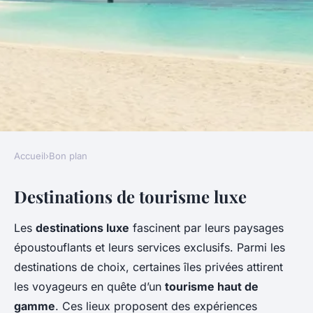
Accueil
›
Bon plan
BON PLAN
Destinations de tourisme luxe
Une expérience de tourisme
luxe avec des offres spéciales
Les
destinations luxe
fascinent par leurs paysages
époustouflants et leurs services exclusifs. Parmi les
Esteban
•
12 mars 2025
•
5 min de lecture
destinations de choix, certaines îles privées attirent
les voyageurs en quête d’un
tourisme haut de
gamme
. Ces lieux proposent des expériences