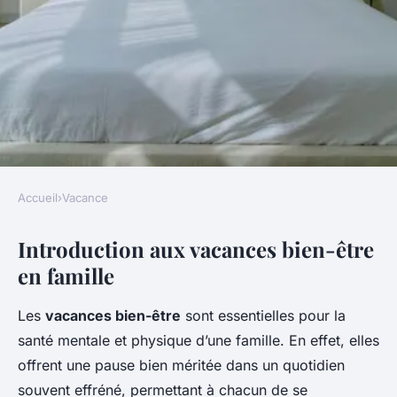
Accueil
›
Vacance
VACANCE
Introduction aux vacances bien-être
Vacances bien-être en famille
en famille
: guide pour réussir
Les
vacances bien-être
sont essentielles pour la
Esteban
•
5 mars 2025
•
6 min de lecture
santé mentale et physique d’une famille. En effet, elles
offrent une pause bien méritée dans un quotidien
souvent effréné, permettant à chacun de se